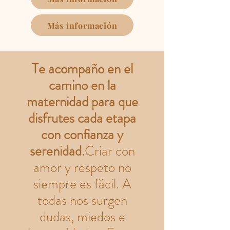
Más información
Te acompaño en el
camino en la
maternidad para que
disfrutes cada etapa
con confianza y
serenidad.
Criar con
amor y respeto no
siempre es fácil. A
todas nos surgen
dudas, miedos e