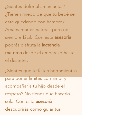
¿Sientes dolor al amamantar?
¿Tienen miedo de que tu bebé se
este quedando con hambre?
Amamantar es natural, pero no
siempre fácil. Con esta
asesoría
podrás disfruta la
lactancia
materna
desde el embarazo hasta
el destete .
¿Sientes que te faltan herramientas
para poner límites con amor y
acompañar a tu hijo desde el
respeto? No tienes que hacerlo
sola. Con esta
asesoría
,
descubrirás cómo guiar tus