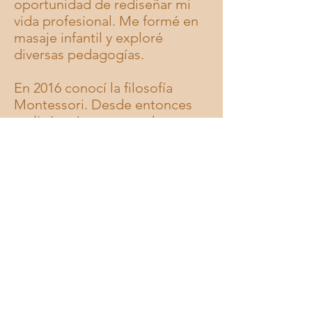
oportunidad de rediseñar mi
vida profesional. Me formé en
masaje infantil y exploré
diversas pedagogías.
En 2016 conocí la filosofía
Montessori. Desde entonces
realicé varios postgrados y
trabajé tanto dentro como
fuera de los Ambientes
Montessori. Fui cuatro años
directora de un colegio en
Buenos Aires.
Actualmente vivo cerca de
Barcelona y trabajo en una
escuela en el Maresme, donde
además de compartir las
mañanas con los peques,