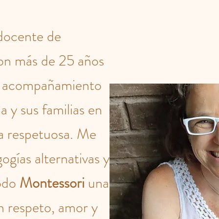
 docente de
con más de 25 años
el acompañamiento
a y sus familias en
a respetuosa. Me
ogías alternativas y
todo
Montessori
una
n respeto, amor y