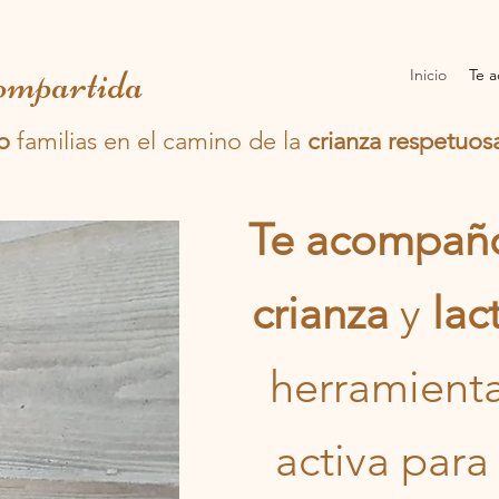
ompartida
Inicio
Te 
do
familias en el camino de la
crianza respetuos
Te acompañ
crianza
y
lac
herramienta
activa para