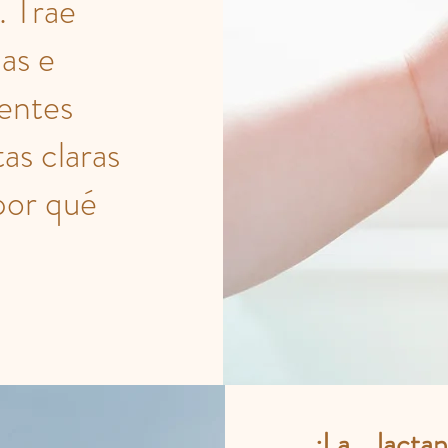
. Trae
as e
ientes
as claras
por qué
¿La lact