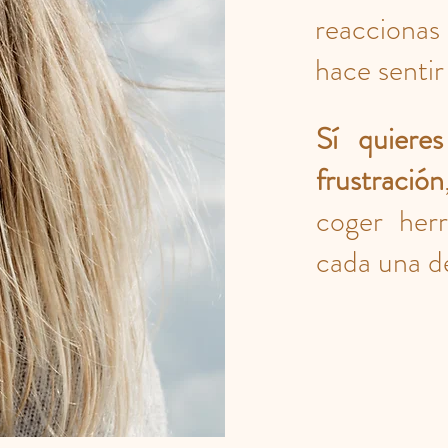
reacciona
hace sentir
Sí quiere
frustración
coger her
cada una de