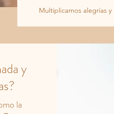
Multiplicamos alegrías y 
mada y
as?
omo la