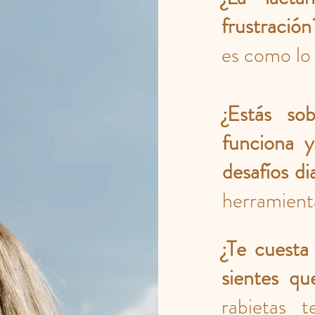
frustración
es como lo
¿Estás so
funciona 
desafíos di
herramient
¿Te cuesta
sientes qu
rabietas 